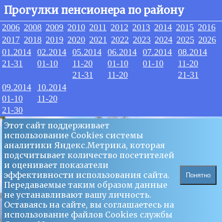
Прогулки пенсионера по району
2006
2008
2009
2010
2011
2012
2013
2014
2015
2016
2017
2018
2019
2020
2021
2022
2023
2024
2025
2026
01.2014
02.2014
05.2014
06.2014
07.2014
08.2014
21-31
01-10
11-20
01-10
01-10
11-20
21-31
11-20
21-31
09.2014
10.2014
01-10
11-20
21-30
Этот сайт поддерживает
использование Сookies системы
аналитики Яндекс.Метрика, которая
подсчитывает количество посетителей
и оценивает показатели
эффективности использования сайта.
Понятно
Передаваемые таким образом данные
не устанавливают вашу личность.
Оставаясь на сайте, вы соглашаетесь на
использование файлов Сookies службы