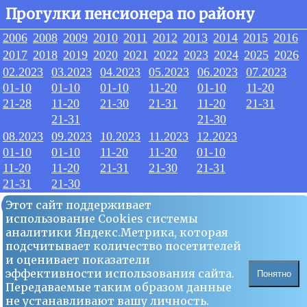
Прогулки пенсионера по району
2006
2008
2009
2010
2011
2012
2013
2014
2015
2016
2017
2018
2019
2020
2021
2022
2023
2024
2025
2026
02.2023
03.2023
04.2023
05.2023
06.2023
07.2023
01-10
01-10
01-10
11-20
01-10
11-20
21-28
11-20
21-30
21-31
11-20
21-31
21-31
21-30
08.2023
09.2023
10.2023
11.2023
12.2023
01-10
01-10
11-20
11-20
01-10
11-20
11-20
21-31
21-30
21-31
21-31
21-30
09.2023
Этот сайт поддерживает
использование Сookies системы
аналитики Яндекс.Метрика, которая
22
подсчитывает количество посетителей
и оценивает показатели
эффективности использования сайта.
Понятно
Передаваемые таким образом данные
не устанавливают вашу личность.