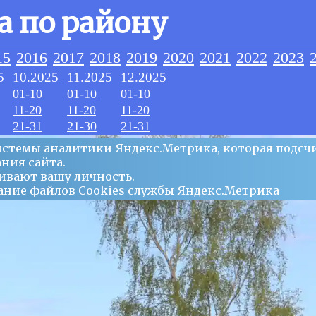
а по району
15
2016
2017
2018
2019
2020
2021
2022
2023
5
10.2025
11.2025
12.2025
01-10
01-10
01-10
11-20
11-20
11-20
21-31
21-30
21-31
системы аналитики Яндекс.Метрика, которая подсч
ния сайта.
ивают вашу личность.
ование файлов Сookies службы Яндекс.Метрика