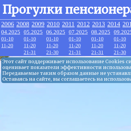
Прогулки пенсионер
2006
2008
2009
2010
2011
2012
2013
2014
20
04.2025
05.2025
06.2025
07.2025
08.2025
09.202
01-10
01-10
01-10
01-10
01-10
01-10
11-20
11-20
11-20
11-20
11-20
11-20
21-31
21-30
21-31
21-31
21-30
Этот сайт поддерживает использование Сookies 
оценивает показатели эффективности использова
Передаваемые таким образом данные не устанавл
Оставаясь на сайте, вы соглашаетесь на использ