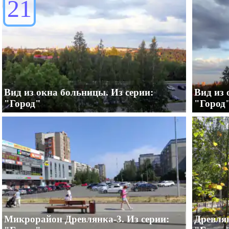
21
Вид из окна больницы. Из серии:
Вид из 
"Город"
"Город
Микрорайон Древлянка-3. Из серии:
Древлян