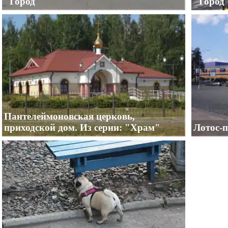
"Город"
"Город
Пантелеймоновская церковь,
приходской дом. Из серии: "Храм"
Лотос-п