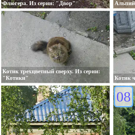
Флюгера. Из серии: "Двор"
Альпийс
Котик трехцветный сверху. Из серии:
"Котики"
Котик 
08