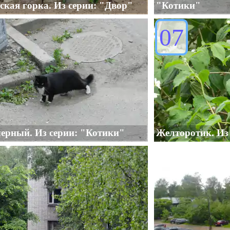
кая горка. Из серии: "Двор"
"Котики"
07
черный. Из серии: "Котики"
Желторотик. Из