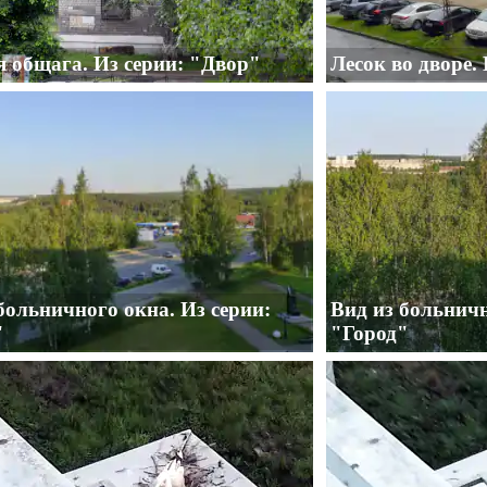
 общага. Из серии: "Двор"
Лесок во дворе.
больничного окна. Из серии:
Вид из больничн
"
"Город"