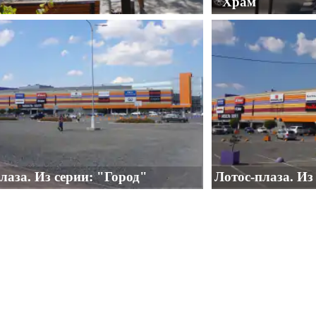
"
"Храм"
лаза. Из серии: "Город"
Лотос-плаза. Из