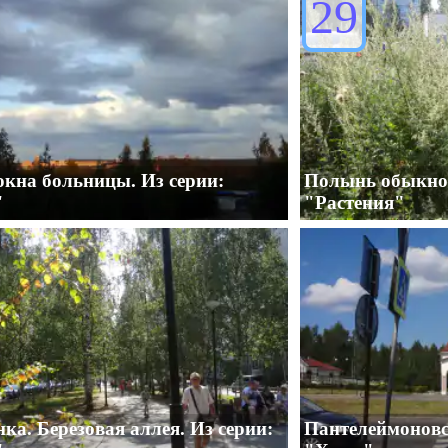
29
окна больницы. Из серии:
Полынь обыкнов
"
"Растения"
ка. Березовая аллея. Из серии:
Пантелеймоновск