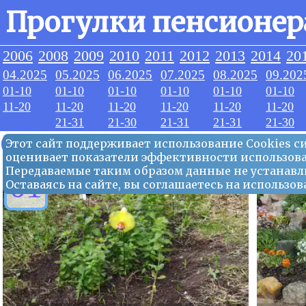
Прогулки пенсионер
2006
2008
2009
2010
2011
2012
2013
2014
20
04.2025
05.2025
06.2025
07.2025
08.2025
09.202
01-10
01-10
01-10
01-10
01-10
01-10
11-20
11-20
11-20
11-20
11-20
11-20
21-31
21-30
21-31
21-31
21-30
07.2025
Этот сайт поддерживает использование Сookies 
оценивает показатели эффективности использова
Передаваемые таким образом данные не устанавл
01
Оставаясь на сайте, вы соглашаетесь на использ