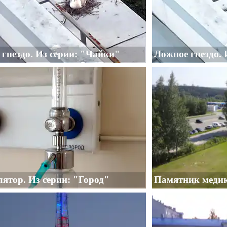
гнездо. Из серии: "Чайки"
Ложное гнездо. 
ятор. Из серии: "Город"
Памятник медик