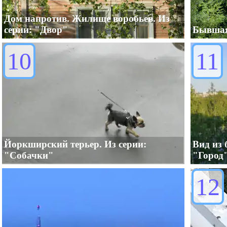
Дом напротив. Жилище воробьев. Из
серии: "Двор"
Бывшая
10
11
Йоркширский терьер. Из серии:
Вид из 
"Собачки"
"Город
12