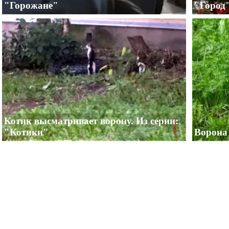
"Горожане"
"Город
Котик высматривает ворону. Из серии:
"Котики"
Ворона 