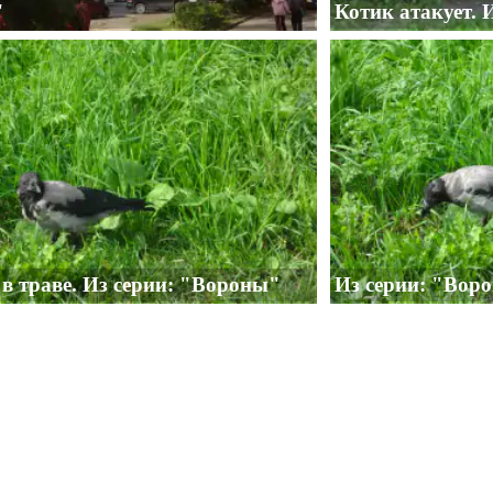
"
Котик атакует. 
в траве. Из серии: "Вороны"
Из серии: "Вор