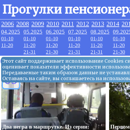
Прогулки пенсионер
2006
2008
2009
2010
2011
2012
2013
2014
20
04.2025
05.2025
06.2025
07.2025
08.2025
09.202
01-10
01-10
01-10
01-10
01-10
01-10
11-20
11-20
11-20
11-20
11-20
11-20
21-31
21-30
21-31
21-31
21-30
09.2025
Этот сайт поддерживает использование Сookies 
оценивает показатели эффективности использова
Передаваемые таким образом данные не устанавл
09
Оставаясь на сайте, вы соглашаетесь на использ
Два негра в маршрутке. Из серии:
Первома