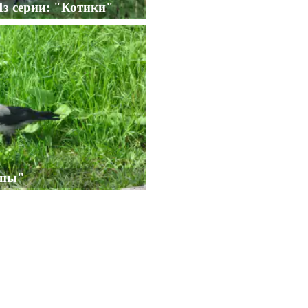
Из серии: "Котики"
оны"