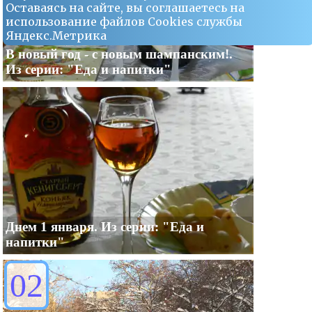
Оставаясь на сайте, вы соглашаетесь на
использование файлов Сookies службы
Яндекс.Метрика
В новый год - с новым шампанским!.
Из серии: "Еда и напитки"
Днем 1 января. Из серии: "Еда и
напитки"
02