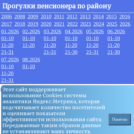
Прогулки пенсионера по району
2006
2008
2009
2010
2011
2012
2013
2014
2015
2016
2017
2018
2019
2020
2021
2022
2023
2024
2025
2026
01.2026
02.2026
03.2026
04.2026
05.2026
06.2026
01-10
01-10
01-10
01-10
01-10
01-10
11-20
11-20
11-20
11-20
11-20
11-20
21-31
21-31
21-30
21-31
21-30
07.2026
08.2026
01-10
01-10
11-20
21-31
01.2026
Этот сайт поддерживает
использование Сookies системы
аналитики Яндекс.Метрика, которая
01
подсчитывает количество посетителей
и оценивает показатели
эффективности использования сайта.
Понятно
Передаваемые таким образом данные
не устанавливают вашу личность.