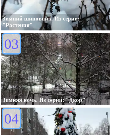
Зимний шиповник. Из серии:
"Растения"
03
Зимняя ночь. Из серии: "Двор"
04