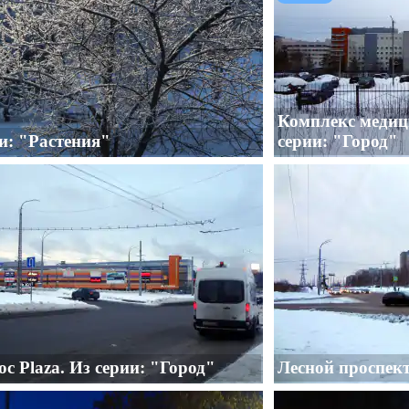
Комплекс медиц
и: "Растения"
серии: "Город"
с Plaza. Из серии: "Город"
Лесной проспект