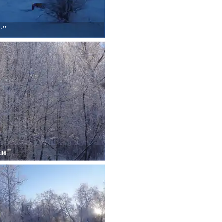
г"
ки"