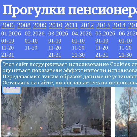
Прогулки пенсионер
2006
2008
2009
2010
2011
2012
2013
2014
20
01.2026
02.2026
03.2026
04.2026
05.2026
06.202
01-10
01-10
01-10
01-10
01-10
01-10
11-20
11-20
11-20
11-20
11-20
11-20
21-31
21-31
21-30
21-31
21-30
02.2026
Этот сайт поддерживает использование Сookies 
оценивает показатели эффективности использова
Передаваемые таким образом данные не устанавл
01
Оставаясь на сайте, вы соглашаетесь на использ