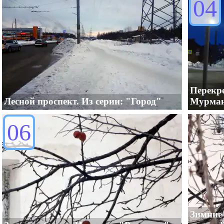
04
Перекр
Лесной проспект. Из серии: "Город"
Мурман
06
Зимние 