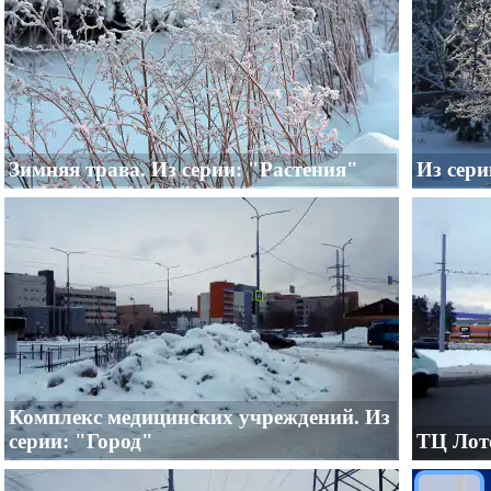
Зимняя трава. Из серии: "Растения"
Из сери
Комплекс медицинских учреждений. Из
серии: "Город"
ТЦ Лото