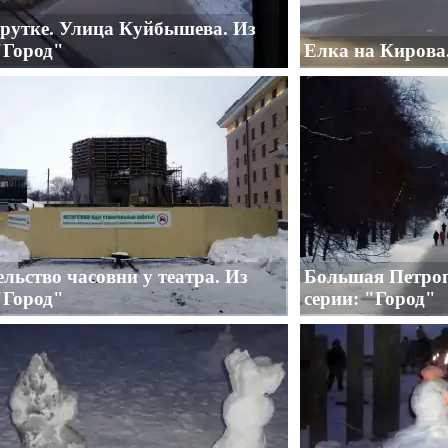
рутке. Улица Куйбышева. Из
"Город"
Елка на Кирова.
льство часовни у театра. Из
Большая Петроп
"Город"
серии: "Город"