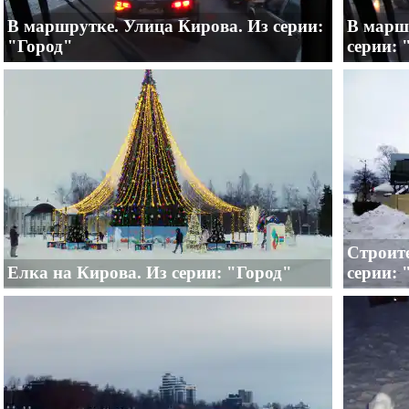
В маршрутке. Улица Кирова. Из серии:
В марш
"Город"
серии: 
Строите
Елка на Кирова. Из серии: "Город"
серии: 