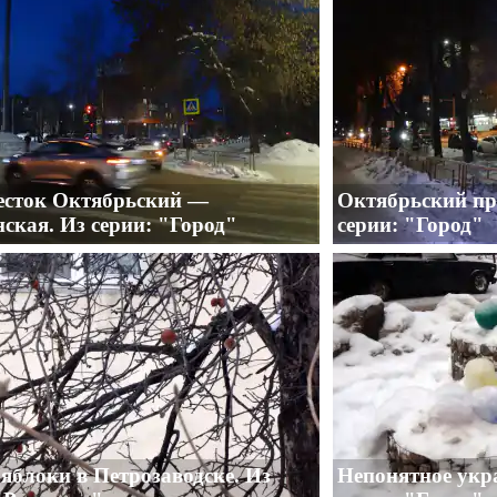
есток Октябрьский —
Октябрьский пр
ская. Из серии: "Город"
серии: "Город"
яблоки в Петрозаводске. Из
Непонятное укр