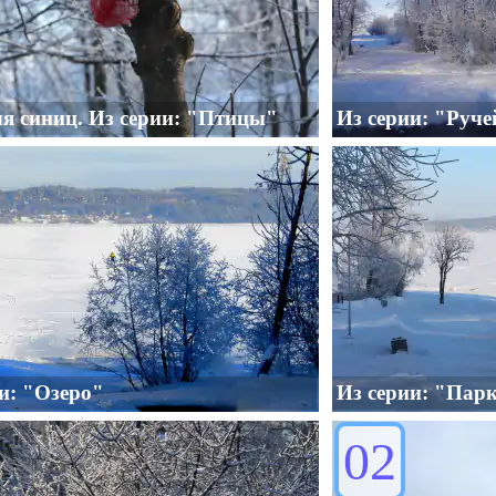
я синиц. Из серии: "Птицы"
Из серии: "Руче
и: "Озеро"
Из серии: "Пар
02