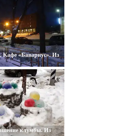
. Кафе «Бавариус». Из
ашение клумбы. Из