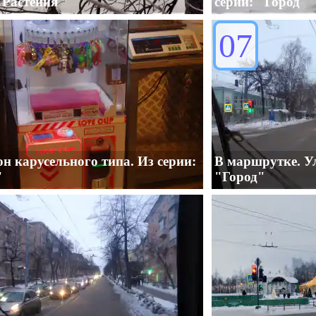
"Растения"
серии: "Город"
07
н карусельного типа. Из серии:
В маршрутке. У
"
"Город"