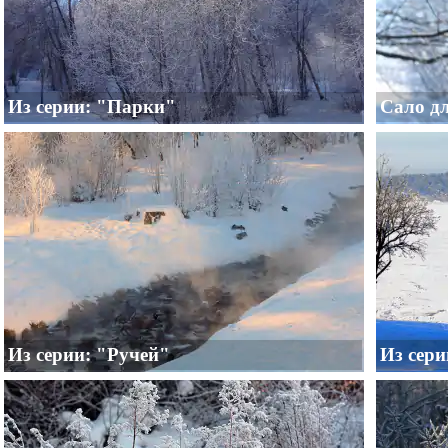
Из серии: "Парки"
Сало дл
Из серии: "Ручей"
Из сери