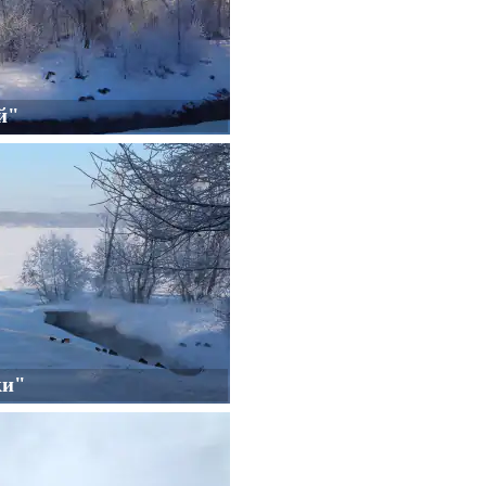
й"
ки"