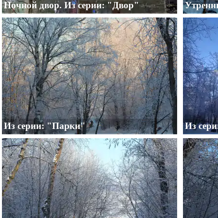
Ночной двор. Из серии: "Двор"
Утренни
Из серии: "Парки"
Из сер