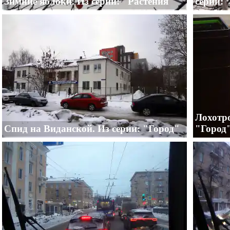
Зимние яблоки. Из серии: "Растения"
серии: 
Лохотро
Спид на Виданской. Из серии: "Город"
"Город