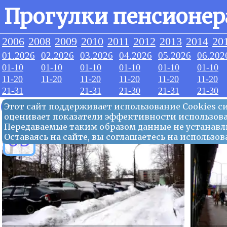
Прогулки пенсионер
2006
2008
2009
2010
2011
2012
2013
2014
20
01.2026
02.2026
03.2026
04.2026
05.2026
06.202
01-10
01-10
01-10
01-10
01-10
01-10
11-20
11-20
11-20
11-20
11-20
11-20
21-31
21-31
21-30
21-31
21-30
03.2026
Этот сайт поддерживает использование Сookies 
оценивает показатели эффективности использова
Передаваемые таким образом данные не устанавл
09
Оставаясь на сайте, вы соглашаетесь на использ