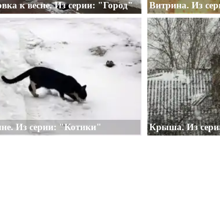
вка к весне. Из серии: "Город"
Витрина. Из се
не. Из серии: "Котики"
Крыша. Из сери