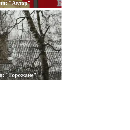
рии: "Автор"
и: "Горожане"