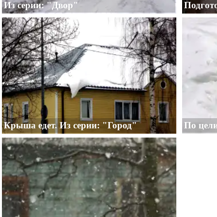
Из серии: "Двор"
Подгото
Крыша едет. Из серии: "Город"
По цели