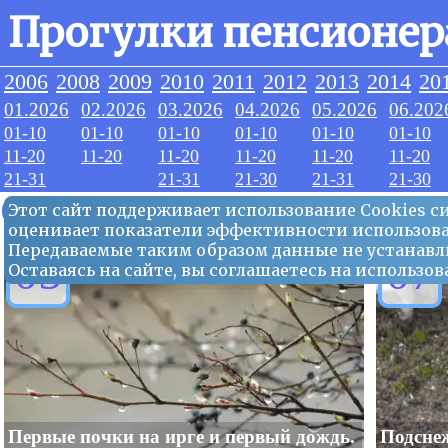
Прогулки пенсионер
2006
2008
2009
2010
2011
2012
2013
2014
20
01.2026
02.2026
03.2026
04.2026
05.2026
06.202
01-10
01-10
01-10
01-10
01-10
01-10
11-20
11-20
11-20
11-20
11-20
11-20
21-31
21-31
21-30
21-31
21-30
04.2026
Этот сайт поддерживает использование Сookies 
оценивает показатели эффективности использова
Передаваемые таким образом данные не устанавл
05
07
Оставаясь на сайте, вы соглашаетесь на использ
Первые почки на ирге и первый дождь.
Подснеж