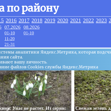
а по району
15
2016
2017
2018
2019
2020
2021
2022
2023
6
07.2026
08.2026
01-10
01-10
11-20
21-31
системы аналитики Яндекс.Метрика, которая подсч
ния сайта.
ивают вашу личность.
ование файлов Сookies службы Яндекс.Метрика
ник. Унас не растет. Из серии:
Свежая зелень д