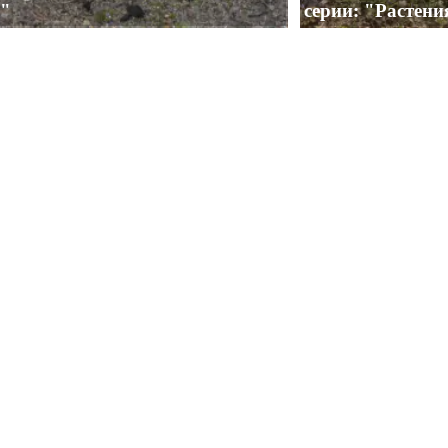
"
серии: "Растени