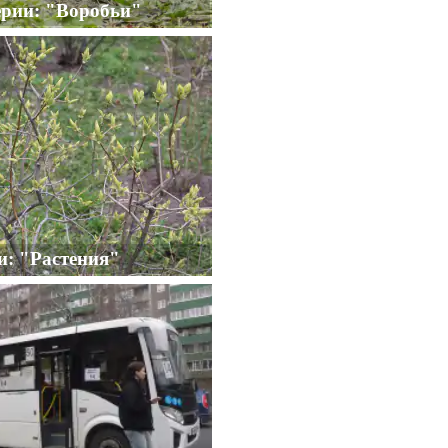
ерии: "Воробьи"
и: "Растения"