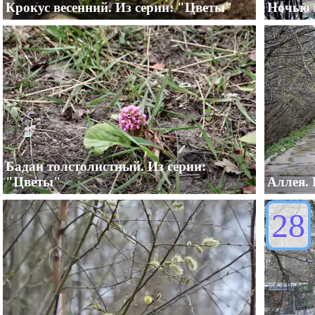
Крокус весенний. Из серии: "Цветы"
Ночью ш
Бадан толстолистный. Из серии:
"Цветы"
Аллея. 
28