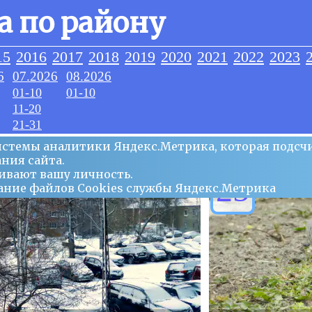
а по району
15
2016
2017
2018
2019
2020
2021
2022
2023
6
07.2026
08.2026
01-10
01-10
11-20
21-31
системы аналитики Яндекс.Метрика, которая подсч
ния сайта.
ивают вашу личность.
25
ование файлов Сookies службы Яндекс.Метрика