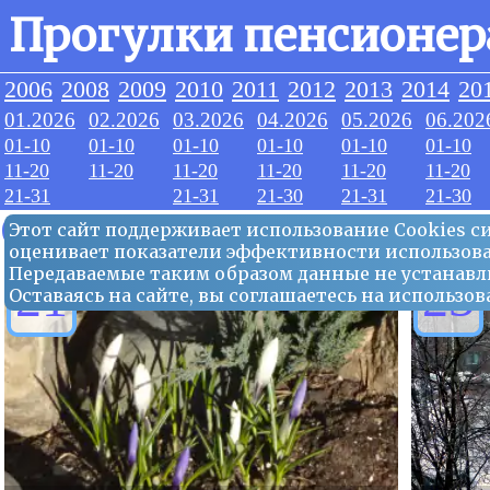
Прогулки пенсионер
2006
2008
2009
2010
2011
2012
2013
2014
20
01.2026
02.2026
03.2026
04.2026
05.2026
06.202
01-10
01-10
01-10
01-10
01-10
01-10
11-20
11-20
11-20
11-20
11-20
11-20
21-31
21-31
21-30
21-31
21-30
04.2026
Этот сайт поддерживает использование Сookies 
оценивает показатели эффективности использова
Передаваемые таким образом данные не устанавл
21
23
Оставаясь на сайте, вы соглашаетесь на использ