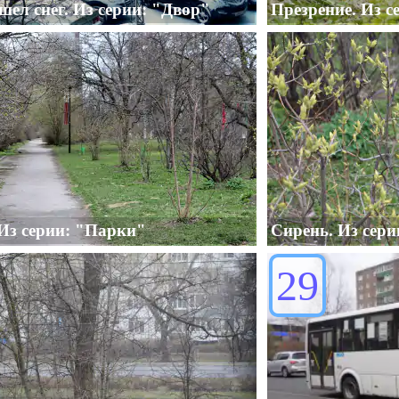
ел снег. Из серии: "Двор"
Презрение. Из с
Из серии: "Парки"
Сирень. Из сери
29