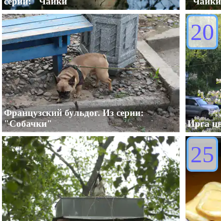
серии: "Чайки"
"Чайки
20
Французский бульдог. Из серии:
"Собачки"
Ирга цв
25