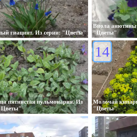
Виола анютины 
й гиацинт. Из серии: "Цветы"
"Цветы"
14
ца пятнистая пульмонария. Из
Молочай кипари
 "Цветы"
"Цветы"