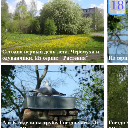
18
Сегодня первый день лета. Черемуха и
одуванчики. Из серии: "Растения"
Из сер
А и Б сидели на трубе. Гнездо чаек. Из
Гнездо 