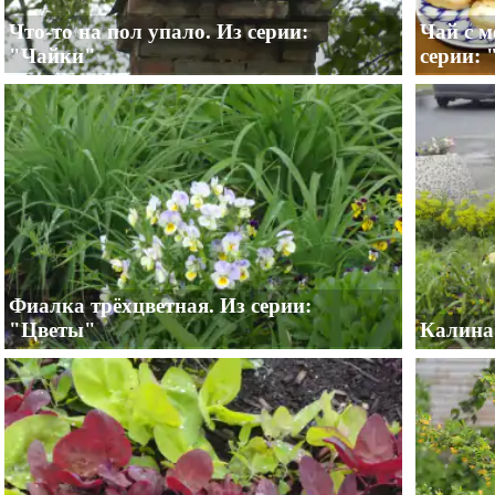
Что-то на пол упало. Из серии:
Чай с м
"Чайки"
серии: 
Фиалка трёхцветная. Из серии:
"Цветы"
Калина