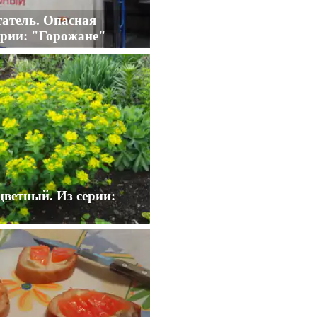
атель. Опасная
ерии: "Горожане"
ветный. Из серии: