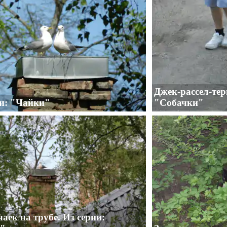
Джек-рассел-тер
ии: "Чайки"
"Собачки"
чаек на трубе. Из серии: