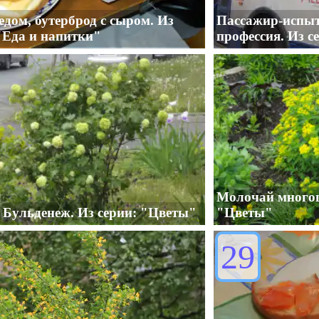
едом, бутерброд с сыром. Из
Пассажир-испыт
"Еда и напитки"
профессия. Из с
Молочай многоц
 Бульденеж. Из серии: "Цветы"
"Цветы"
29