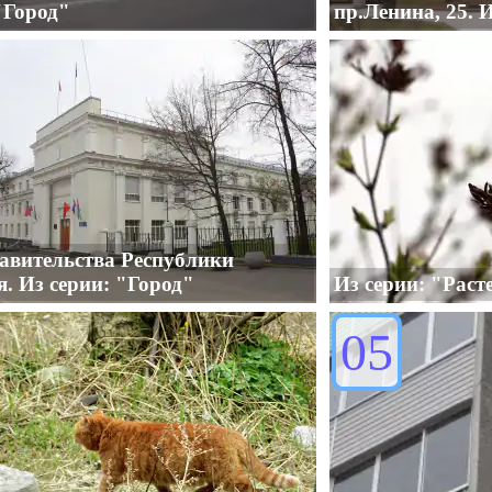
"Город"
пр.Ленина, 25. 
авительства Республики
. Из серии: "Город"
Из серии: "Раст
05