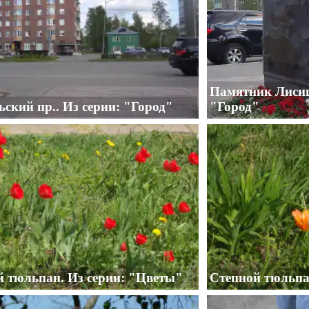
Памятник Лисиц
ский пр.. Из серии: "Город"
"Город"
й тюльпан. Из серии: "Цветы"
Степной тюльпа