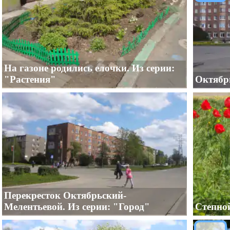
На газоне родились елочки. Из серии:
"Растения"
Октябрь
Перекресток Октябрьский-
Мелентьевой. Из серии: "Город"
Степно