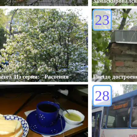
"
Замаскировался
23
етет. Из серии: "Растения"
Гнездо достроен
28