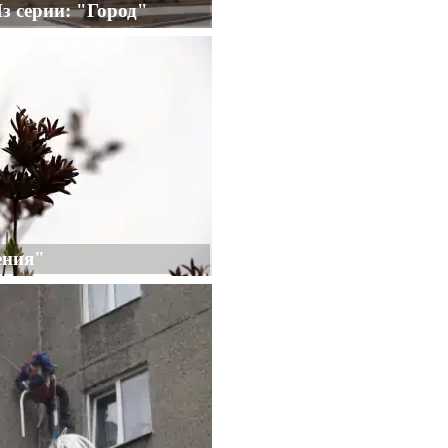
Из серии: "Город"
ения"