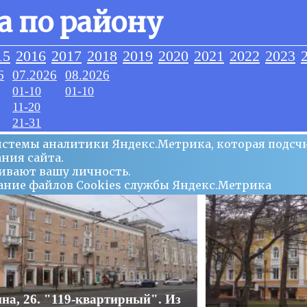
а по району
15
2016
2017
2018
2019
2020
2021
2022
2023
6
07.2026
08.2026
01-10
01-10
11-20
21-31
системы аналитики Яндекс.Метрика, которая подсч
ния сайта.
ивают вашу личность.
ование файлов Сookies службы Яндекс.Метрика
на, 26. "119-квартирный". Из