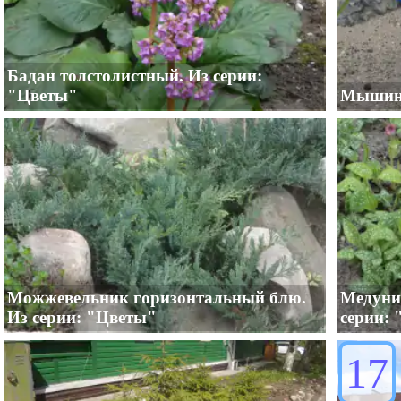
Бадан толстолистный. Из серии:
"Цветы"
Мышины
Можжевельник горизонтальный блю.
Медуни
Из серии: "Цветы"
серии:
17