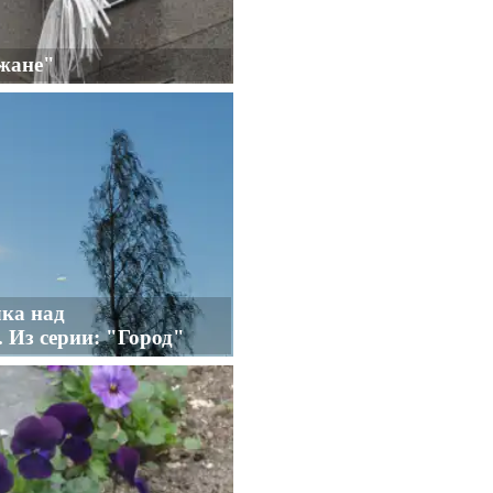
ожане"
ка над
 Из серии: "Город"