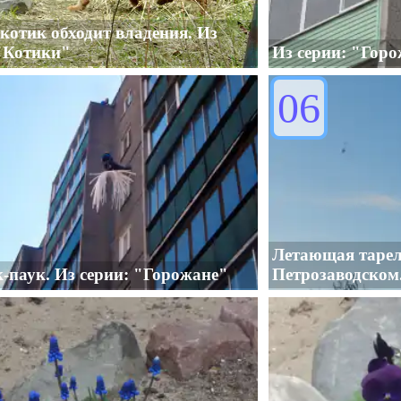
котик обходит владения. Из
 "Котики"
Из серии: "Гор
06
Летающая тарел
-паук. Из серии: "Горожане"
Петрозаводском.