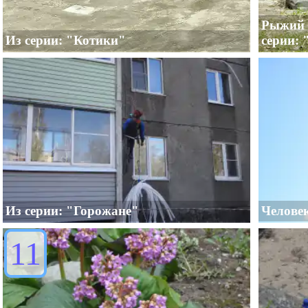
Рыжий 
Из серии: "Котики"
серии:
Из серии: "Горожане"
Человек
11