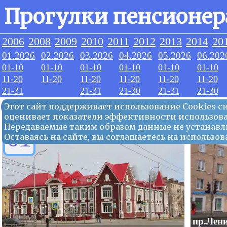
Прогулки пенсионер
2006
2008
2009
2010
2011
2012
2013
2014
20
01.2026
02.2026
03.2026
04.2026
05.2026
06.202
01-10
01-10
01-10
01-10
01-10
01-10
11-20
11-20
11-20
11-20
11-20
11-20
21-31
21-31
21-30
21-31
21-30
05.2026
Этот сайт поддерживает использование Сookies 
оценивает показатели эффективности использова
Передаваемые таким образом данные не устанавл
01
Оставаясь на сайте, вы соглашаетесь на использ
пр.Лени