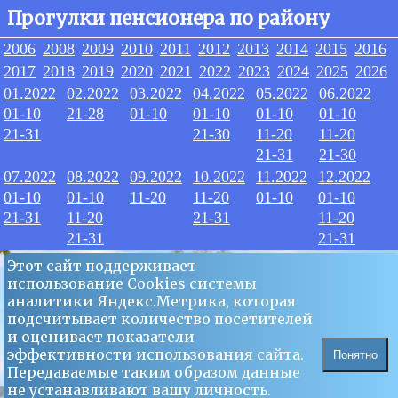
Прогулки пенсионера по району
2006
2008
2009
2010
2011
2012
2013
2014
2015
2016
2017
2018
2019
2020
2021
2022
2023
2024
2025
2026
01.2022
02.2022
03.2022
04.2022
05.2022
06.2022
01-10
21-28
01-10
01-10
01-10
01-10
21-31
21-30
11-20
11-20
21-31
21-30
07.2022
08.2022
09.2022
10.2022
11.2022
12.2022
01-10
01-10
11-20
11-20
01-10
01-10
21-31
11-20
21-31
11-20
21-31
21-31
Этот сайт поддерживает
использование Сookies системы
аналитики Яндекс.Метрика, которая
подсчитывает количество посетителей
и оценивает показатели
эффективности использования сайта.
Понятно
Передаваемые таким образом данные
не устанавливают вашу личность.