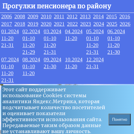
Прогулки пенсионера по району
2006
2008
2009
2010
2011
2012
2013
2014
2015
2016
2017
2018
2019
2020
2021
2022
2023
2024
2025
2026
01.2024
02.2024
03.2024
04.2024
05.2024
06.2024
11-20
01-10
01-10
11-20
01-10
01-10
21-31
11-20
11-20
11-20
11-20
21-29
21-31
21-31
21-30
07.2024
08.2024
09.2024
10.2024
12.2024
01-10
01-10
21-30
11-20
21-31
11-20
11-20
21-31
Этот сайт поддерживает
использование Сookies системы
аналитики Яндекс.Метрика, которая
подсчитывает количество посетителей
и оценивает показатели
эффективности использования сайта.
Понятно
Передаваемые таким образом данные
не устанавливают вашу личность.