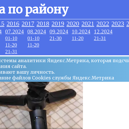
а по району
15
2016
2017
2018
2019
2020
2021
2022
2023
4
07.2024
08.2024
09.2024
10.2024
12.2024
01-10
01-10
21-30
11-20
21-31
11-20
11-20
21-31
системы аналитики Яндекс.Метрика, которая подсч
ния сайта.
ивают вашу личность.
ование файлов Сookies службы Яндекс.Метрика