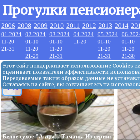
Прогулки пенсионер
2006
2008
2009
2010
2011
2012
2013
2014
20
01.2024
02.2024
03.2024
04.2024
05.2024
06.202
11-20
01-10
01-10
11-20
01-10
01-10
21-31
11-20
11-20
11-20
11-20
21-29
21-31
21-31
21-30
03.2024
Этот сайт поддерживает использование Сookies 
оценивает показатели эффективности использова
Передаваемые таким образом данные не устанавл
15
Оставаясь на сайте, вы соглашаетесь на использ
Белое сухое "Акцы", Тамань. Из серии: