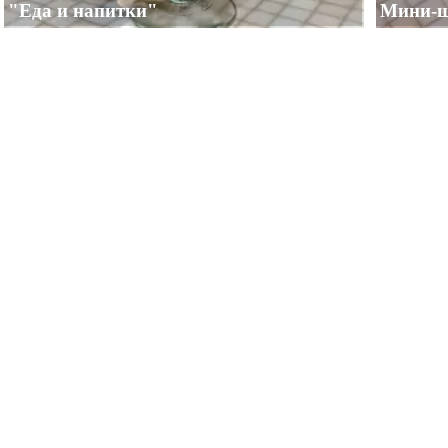
"Еда и напитки"
Мини-ш