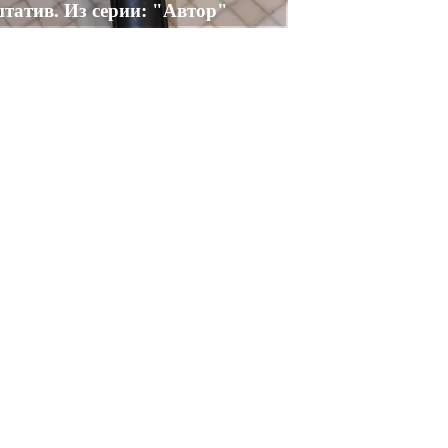
татив. Из серии: "Автор"