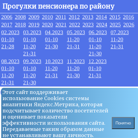
Прогулки пенсионера по району
2006
2008
2009
2010
2011
2012
2013
2014
2015
2016
2017
2018
2019
2020
2021
2022
2023
2024
2025
2026
02.2023
03.2023
04.2023
05.2023
06.2023
07.2023
01-10
01-10
01-10
11-20
01-10
11-20
21-28
11-20
21-30
21-31
11-20
21-31
21-31
21-30
08.2023
09.2023
10.2023
11.2023
12.2023
01-10
01-10
11-20
11-20
01-10
11-20
11-20
21-31
21-30
21-31
21-31
21-30
05.2023
Этот сайт поддерживает
использование Сookies системы
аналитики Яндекс.Метрика, которая
19
подсчитывает количество посетителей
и оценивает показатели
эффективности использования сайта.
Понятно
Передаваемые таким образом данные
не устанавливают вашу личность.