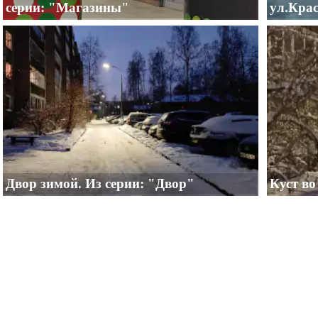
серии: "Магазины"
ул.Крас
Двор зимой. Из серии: "Двор"
Куст во