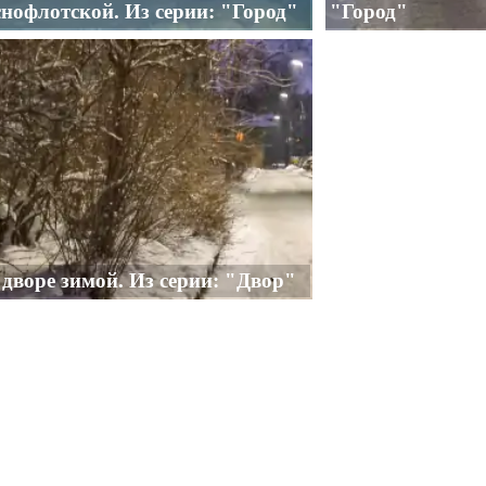
нофлотской. Из серии: "Город"
"Город"
 дворе зимой. Из серии: "Двор"