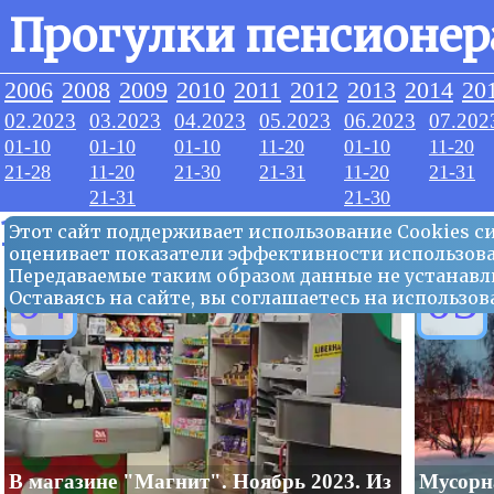
Прогулки пенсионер
2006
2008
2009
2010
2011
2012
2013
2014
20
02.2023
03.2023
04.2023
05.2023
06.2023
07.202
01-10
01-10
01-10
11-20
01-10
11-20
21-28
11-20
21-30
21-31
11-20
21-31
21-31
21-30
12.2023
Этот сайт поддерживает использование Сookies 
оценивает показатели эффективности использова
Передаваемые таким образом данные не устанавл
04
05
Оставаясь на сайте, вы соглашаетесь на использ
В магазине "Магнит". Ноябрь 2023. Из
Мусорн