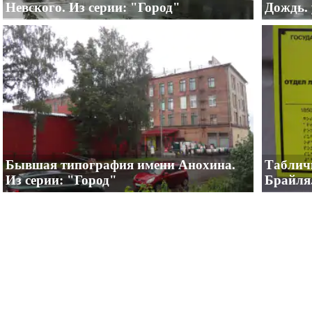
Невского. Из серии: "Город"
Дождь. 
Бывшая типография имени Анохина.
Табличк
Из серии: "Город"
Брайля.