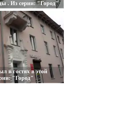
ы . Из серии: "Город"
ыл в гостях в этой
ерии: "Город"