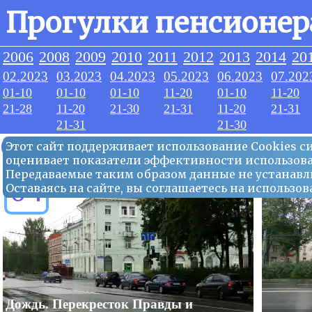
Прогулки пенсионер
2006
2008
2009
2010
2011
2012
2013
2014
20
02.2023
03.2023
04.2023
05.2023
06.2023
07.202
01-10
01-10
01-10
11-20
01-10
11-20
21-28
11-20
21-30
21-31
11-20
21-31
21-31
21-30
08.2023
Этот сайт поддерживает использование Сookies 
оценивает показатели эффективности использова
Передаваемые таким образом данные не устанавл
04
Оставаясь на сайте, вы соглашаетесь на использ
Дождь. Перекресток Правды и